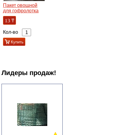
Пакет овощной
для гофролотка
13
₸
Кол-во
Купить
Лидеры продаж!