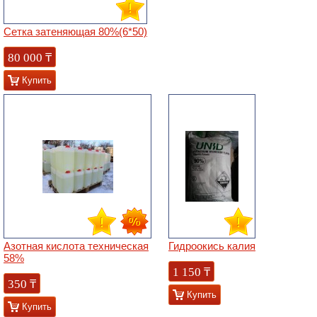
Сетка затеняющая 80%(6*50)
80 000
₸
Купить
Азотная кислота техническая
Гидроокись калия
58%
1 150
₸
350
₸
Купить
Купить