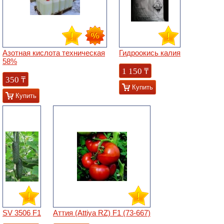
Азотная кислота техническая
Гидроокись калия
58%
1 150
₸
350
₸
Купить
Купить
SV 3506 F1
Аттия (Attiya RZ) F1 (73-667)