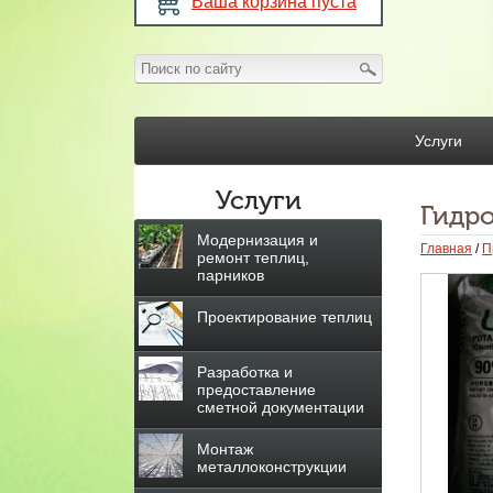
Ваша корзина пуста
Услуги
Услуги
Гидро
Модернизация и
Главная
/
П
ремонт теплиц,
парников
Проектирование теплиц
Разработка и
предоставление
сметной документации
Монтаж
металлоконструкции