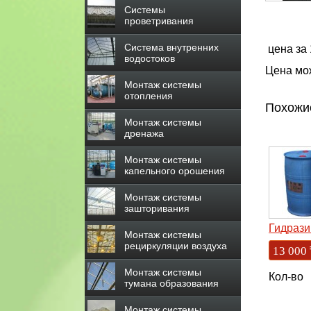
Системы
проветривания
Система внутренних
цена за 1
водостоков
Цена мож
Монтаж системы
отопления
Похожи
Монтаж системы
дренажа
Монтаж системы
капельного орошения
Монтаж системы
зашторивания
Гидрази
Монтаж системы
рециркуляции воздуха
13 000
Монтаж системы
Кол-во
тумана образования
Монтаж системы