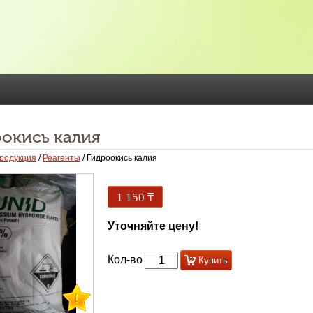
окись калия
родукция
/
Реагенты
/ Гидроокись калия
1 150
₸
Уточняйте цену!
Кол-во
Купить