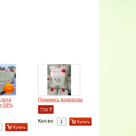
слота
Перекись водорода
я 58%
750
₸
Кол-во
Купить
Купить