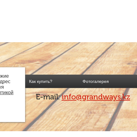
ожие
адрес
Как купить?
Фотогалерея
уя
итикой
E-mail:
info@grandways.kz