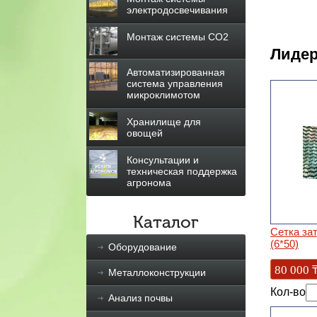
электродосвечивания
Монтаж системы СО2
Лидер
Автоматизированная
система управления
микроклимотом
Хранилище для
овощей
Консультации и
техническая поддержка
агронома
Каталог
Сетка за
(6*50)
Оборудование
80 000
Металлоконструкции
Кол-во
Анализ почвы