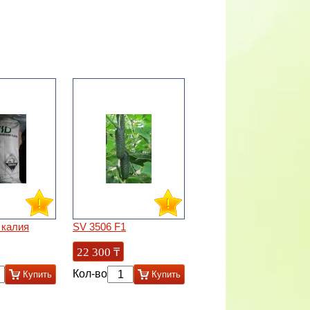
 калия
SV 3506 F1
22 300
₸
Кол-во
Купить
Купить