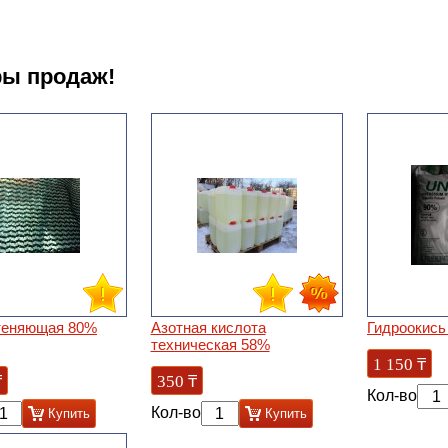
ы продаж!
теняющая 80%
Азотная кислота
Гидроокись
техническая 58%
1 150
₸
₸
350
₸
Кол-во
Кол-во
Купить
Купить