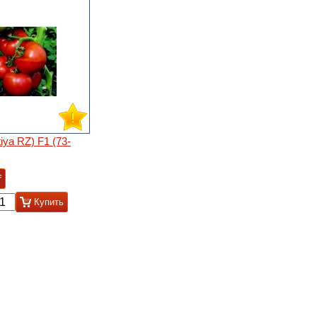
tiya RZ) F1 (73-
₸
Купить