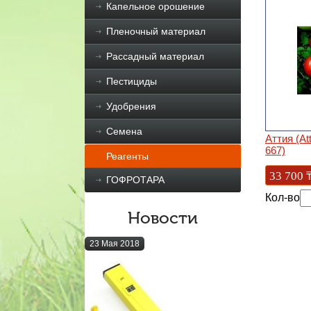
Капельное орошение
Пленочный материал
Рассадный материал
Пестициды
Удобрения
Семена
Аттия (At
667)
Реагенты
33 700
ГОФРОТАРА
Кол-во
Новости
23 Мая 2018