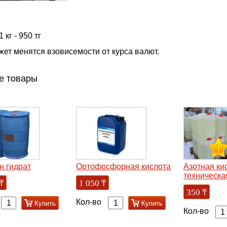
 кг - 950 тг
ет менятся взовисемости от курса валют.
е товары
н гидрат
Ортофосфорная кислота
Азотная ки
техническа
₸
1 050
₸
350
₸
Кол-во
Купить
Купить
Кол-во