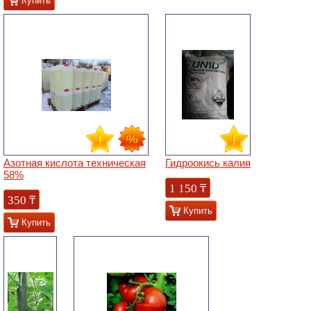
Купить
Азотная кислота техническая
Гидроокись калия
58%
1 150
₸
350
₸
Купить
Купить