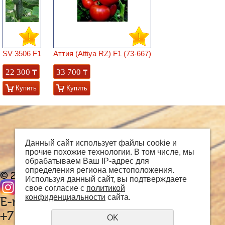
SV 3506 F1
Аттия (Attiya RZ) F1 (73-667)
22 300
₸
33 700
₸
Купить
Купить
Данный сайт использует файлы cookie и
прочие похожие технологии. В том числе, мы
обрабатываем Ваш IP-адрес для
определения региона местоположения.
© 2018 - 2026 grandways
Используя данный сайт, вы подтверждаете
свое согласие с
политикой
конфиденциальности
сайта.
E-mail:
info@grandways.kz
+7 (701)
625-1006
OK