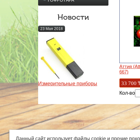
ГОФРОТАРА
Новости
23 Мая 2018
Аттия (At
667)
33 700
Измерительные приборы
Кол-во
Данный сайт использует файлы cookie и прочие пох