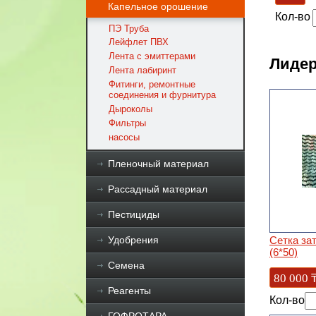
Капельное орошение
Кол-во
ПЭ Труба
Лейфлет ПВХ
Лента с эмиттерами
Лидер
Лента лабиринт
Фитинги, ремонтные
соединения и фурнитура
Дыроколы
Фильтры
насосы
Пленочный материал
Рассадный материал
Пестициды
Удобрения
Сетка за
(6*50)
Семена
80 000
Реагенты
Кол-во