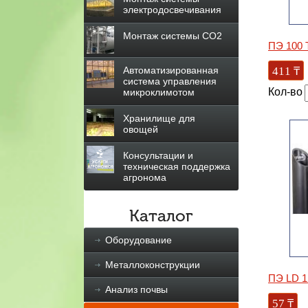
электродосвечивания
Монтаж системы СО2
ПЭ 100 
411
₸
Автоматизированная
система управления
Кол-во
микроклимотом
Хранилище для
овощей
Консультации и
техническая поддержка
агронома
Каталог
Оборудование
Металлоконструкции
ПЭ LD 1
Анализ почвы
57
₸