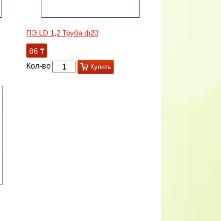
ПЭ LD 1,2 Труба ф20
86
₸
Кол-во
Купить