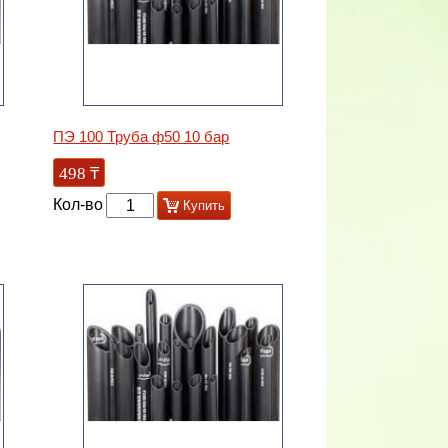
ПЭ 100 Труба ф50 10 бар
498
₸
Кол-во
Купить