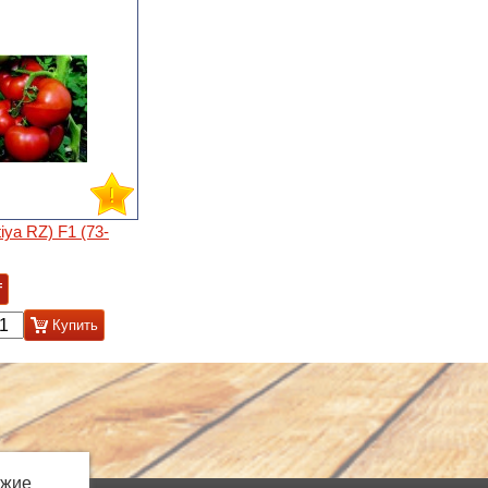
tiya RZ) F1 (73-
₸
Купить
ожие