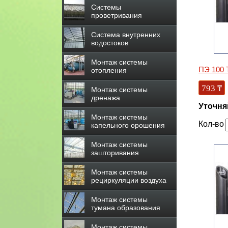
Системы
проветривания
Система внутренних
водостоков
Монтаж системы
ПЭ 100 
отопления
793
₸
Монтаж системы
дренажа
Уточня
Монтаж системы
Кол-во
капельного орошения
Монтаж системы
зашторивания
Монтаж системы
рециркуляции воздуха
Монтаж системы
тумана образования
Монтаж системы