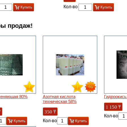
Кол-во
Купить
Купить
ы продаж!
теняющая 80%
Азотная кислота
Гидроокись
техническая 58%
1 150
₸
₸
350
₸
Кол-во
Кол-во
Купить
Купить