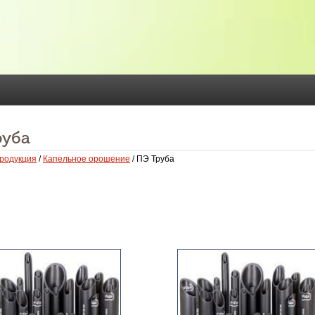
руба
родукция
/
Капельное орошение
/ ПЭ Труба