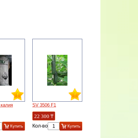
 калия
SV 3506 F1
22 300
₸
Кол-во
Купить
Купить