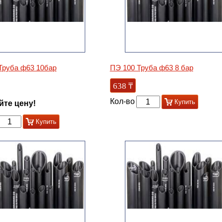
Труба ф63 10бар
ПЭ 100 Труба ф63 8 бар
638
₸
Кол-во
Купить
йте цену!
Купить