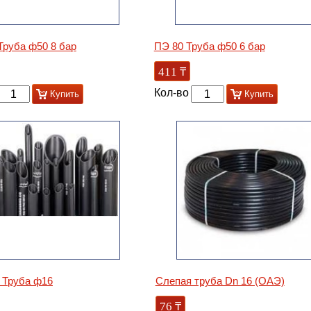
Труба ф50 8 бар
ПЭ 80 Труба ф50 6 бар
411
₸
Кол-во
Купить
Купить
 Труба ф16
Слепая труба Dn 16 (ОАЭ)
76
₸