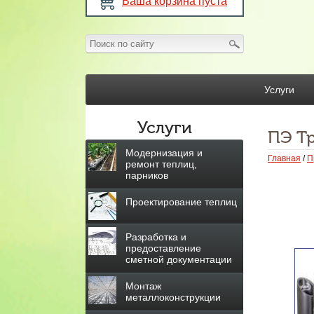
Ваша корзина пуста
Услуги
Услуги
ПЭ Т
Модернизация и
Главная
/
П
ремонт теплиц,
парников
Проектирование теплиц
Разработка и
предоставление
сметной документации
Монтаж
металлоконструкции