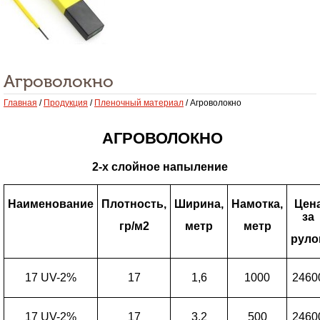
Агроволокно
Главная
/
Продукция
/
Пленочный материал
/ Агроволокно
АГРОВОЛОКНО
2-х слойное напыление
Наименование
Плотность,
Ширина,
Намотка,
Цен
за
гр/м2
метр
метр
руло
17 UV-2%
17
1,6
1000
2460
17 UV-2%
17
3,2
500
2460