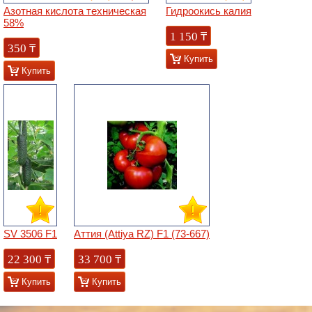
Азотная кислота техническая
Гидроокись калия
58%
1 150
₸
350
₸
Купить
Купить
SV 3506 F1
Аттия (Attiya RZ) F1 (73-667)
22 300
₸
33 700
₸
Купить
Купить