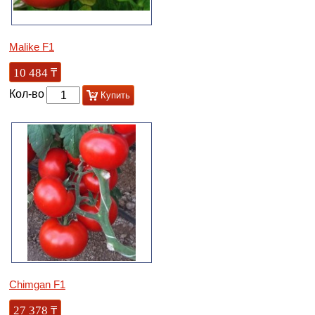
Malike F1
10 484
₸
Кол-во
Купить
Chimgan F1
27 378
₸