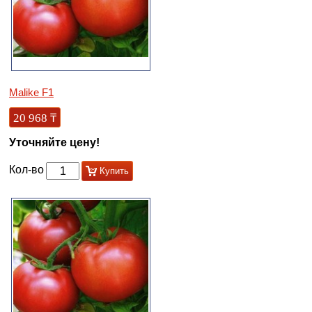
Malike F1
20 968
₸
Уточняйте цену!
Кол-во
Купить