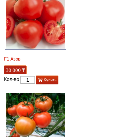
F1 Азов
30 000
₸
Кол-во
Купить