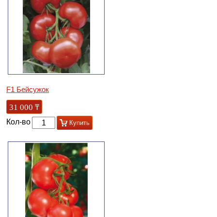
F1 Бейсужок
31 000
₸
Кол-во
Купить