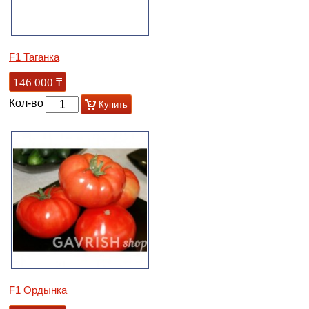
F1 Таганка
146 000
₸
Кол-во
Купить
F1 Ордынка