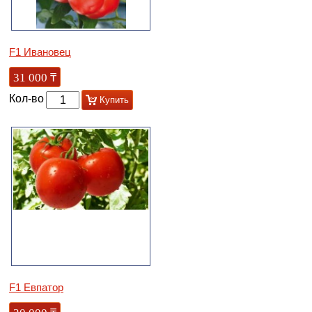
F1 Ивановец
31 000
₸
Кол-во
Купить
F1 Евпатор