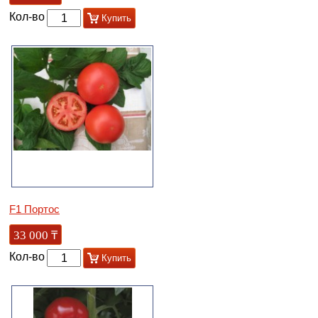
Кол-во
Купить
F1 Портос
33 000
₸
Кол-во
Купить