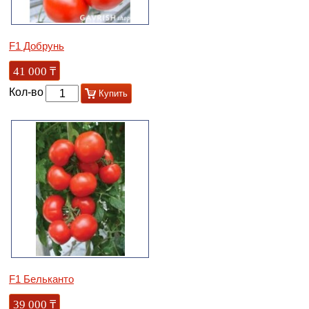
F1 Добрунь
41 000
₸
Кол-во
Купить
F1 Бельканто
39 000
₸