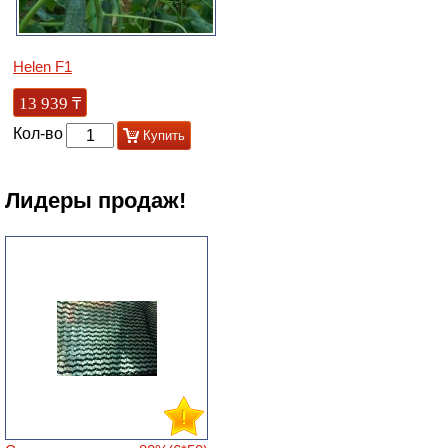
Helen F1
13 939
₸
Кол-во
Купить
Лидеры продаж!