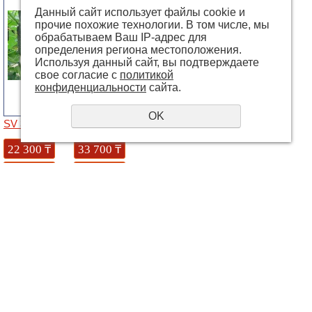
Данный сайт использует файлы cookie и
прочие похожие технологии. В том числе, мы
обрабатываем Ваш IP-адрес для
определения региона местоположения.
Используя данный сайт, вы подтверждаете
свое согласие с
политикой
конфиденциальности
сайта.
OK
SV 3506 F1
Аттия (Attiya RZ) F1 (73-667)
22 300
₸
33 700
₸
Купить
Купить
© 2018 - 2026 grandways
E-mail:
info@grandways.kz
+7 (701)
625-1006