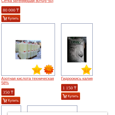
Сетка затеняющая 80%(6*50)
80 000
₸
Купить
Азотная кислота техническая
Гидроокись калия
58%
1 150
₸
350
₸
Купить
Купить