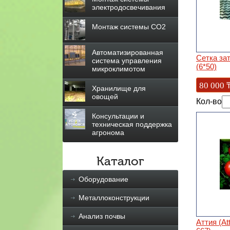
электродосвечивания
Монтаж системы СО2
Автоматизированная
Сетка за
система управления
(6*50)
микроклимотом
80 000
Хранилище для
овощей
Кол-во
Консультации и
техническая поддержка
агронома
Каталог
Оборудование
Металлоконструкции
Анализ почвы
Аттия (At