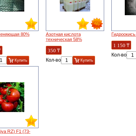
теняющая 80%
Азотная кислота
Гидроокись
техническая 58%
1 150
₸
₸
350
₸
Кол-во
Кол-во
Купить
Купить
tiya RZ) F1 (73-