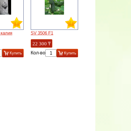
 калия
SV 3506 F1
22 300
₸
Кол-во
Купить
Купить