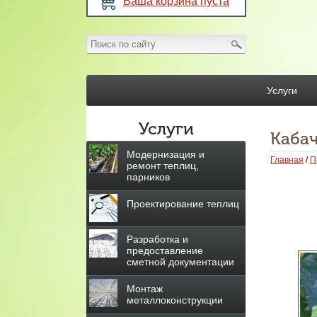
Ваша корзина пуста
Услуги
Услуги
Каба
Модернизация и
Главная
/
П
ремонт теплиц,
парников
Проектирование теплиц
Разработка и
предоставление
сметной документации
Монтаж
металлоконструкции