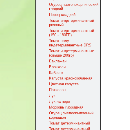
Огурец партенокарпический
гладкий
Перец сладкий
Томат индетерминантный
розовый
Томат индетерминантный
(150 - 180ГР)
Томат полу-
индетерминантные DRS
Томат индетерминантные
(свыше 200гр)
Баклажан
Брокколи
Кабачок
Капуста краснокочанная
Цветная капуста
Патиссон
Лук
Лук на перо
Морковь гибридная
Огурец пчелоопыляемый
корнишон
Томат детерминантный
Томат детерминантный