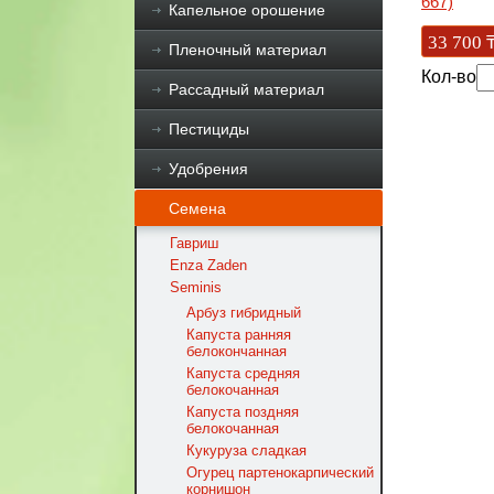
667)
Капельное орошение
33 700
Пленочный материал
Кол-во
Рассадный материал
Пестициды
Удобрения
Семена
Гавриш
Enza Zaden
Seminis
Арбуз гибридный
Капуста ранняя
белокончанная
Капуста средняя
белокочанная
Капуста поздняя
белокочанная
Кукуруза сладкая
Огурец партенокарпический
корнишон