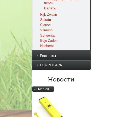
черри
Салаты
Rijk Zwaan
Sakata
Clause
Vilmorin
Syngenta
Bejo Zaden
Nunhems
Реагенты
ГОФРОТАРА
Новости
23 Мая 2018