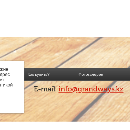
ожие
адрес
Как купить?
Фотогалерея
уя
итикой
E-mail:
info@grandways.kz