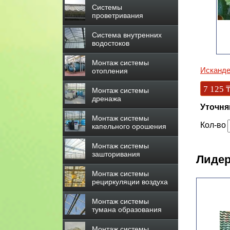
Системы
проветривания
Система внутренних
водостоков
Монтаж системы
Исканде
отопления
7 125
Монтаж системы
дренажа
Уточня
Монтаж системы
Кол-во
капельного орошения
Монтаж системы
зашторивания
Лидер
Монтаж системы
рециркуляции воздуха
Монтаж системы
тумана образования
Монтаж системы