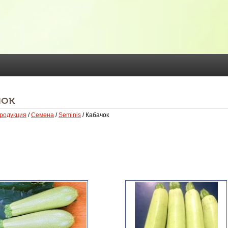
чок
родукция
/
Семена
/
Seminis
/ Кабачок