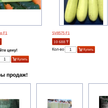
р F1
SV8575 F1
₸
10 688
₸
Кол-во
Купить
йте цену!
Купить
ы продаж!