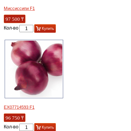
Миссиссипи F1
97 500
₸
Кол-во
Купить
EX07714593 F1
96 750
₸
Кол-во
Купить