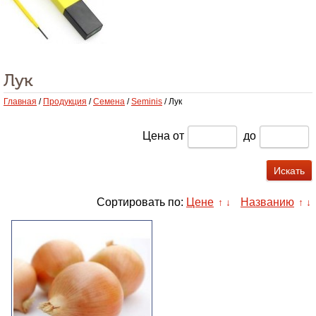
Лук
Главная
/
Продукция
/
Семена
/
Seminis
/ Лук
Цена
от
до
Сортировать по:
Цене
Названию
↑
↓
↑
↓