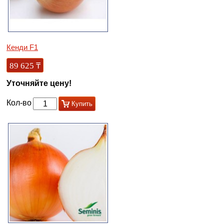
Кенди F1
89 625
₸
Уточняйте цену!
Кол-во
Купить