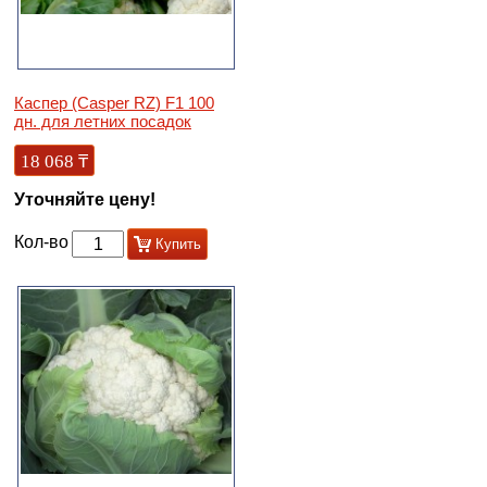
Каспер (Casper RZ) F1 100
дн. для летних посадок
18 068
₸
Уточняйте цену!
Кол-во
Купить