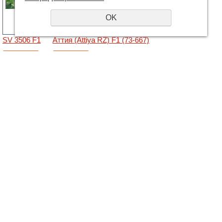
OK
SV 3506 F1
Аттия (Attiya RZ) F1 (73-667)
22 300
₸
33 700
₸
Купить
Купить
© 2018 - 2026 grandways
E-mail:
info@grandways.kz
+7 (701)
625-1006