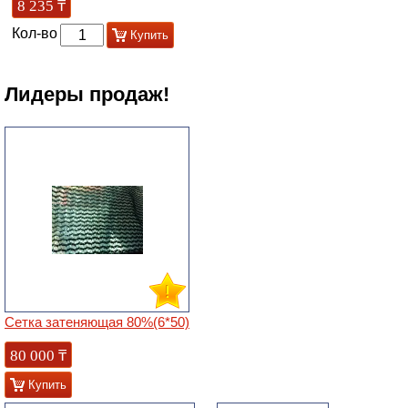
8 235
₸
Кол-во
Купить
Лидеры продаж!
Сетка затеняющая 80%(6*50)
80 000
₸
Купить