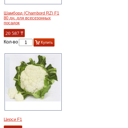
Шамборд (Сhambord RZ) F1
80 дн. для всесезонных
посадок
20 587
₸
Кол-во
Купить
Церси F1