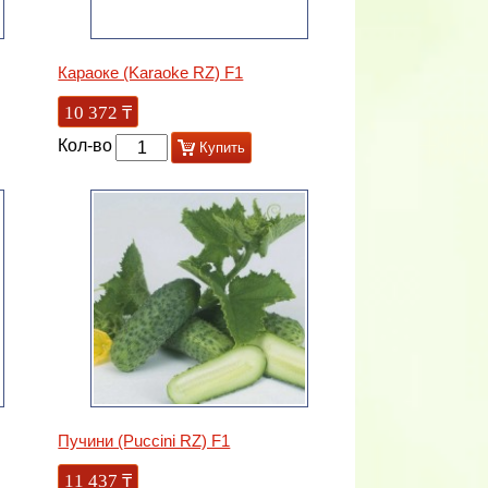
Караоке (Karaoke RZ) F1
10 372
₸
Кол-во
Купить
Пучини (Puccini RZ) F1
11 437
₸