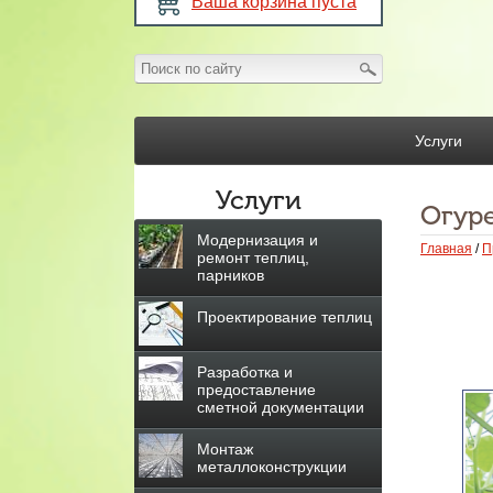
Ваша корзина пуста
Услуги
Услуги
Огур
Модернизация и
Главная
/
П
ремонт теплиц,
парников
Проектирование теплиц
Разработка и
предоставление
сметной документации
Монтаж
металлоконструкции