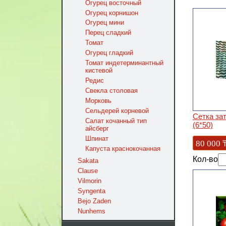
Огурец восточный
Огурец корнишон
Огурец мини
Перец сладкий
Томат
Огурец гладкий
Томат индетерминантный
кистевой
Редис
Свекла столовая
Морковь
Сельдерей корневой
Сетка за
Салат кочанный тип
(6*50)
айсберг
Шпинат
80 000
Капуста краснокочанная
Кол-во
Sakata
Clause
Vilmorin
Syngenta
Bejo Zaden
Nunhems