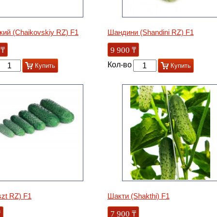
кий (Chaikovskiy RZ) F1
Шандини (Shandini RZ) F1
₸
9 900
₸
Кол-во
Купить
Купить
szt RZ) F1
Шакти (Shakthi) F1
₸
7 900
₸