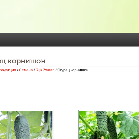
ец корнишон
родукция
/
Семена
/
Rijk Zwaan
/ Огурец корнишон