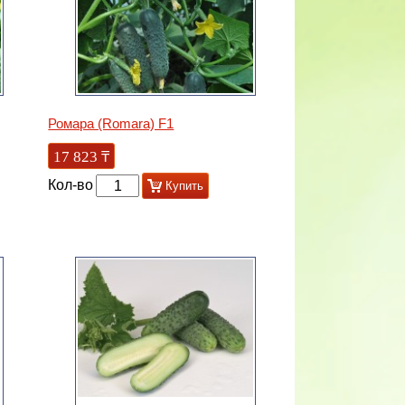
Ромара (Romara) F1
17 823
₸
Кол-во
Купить