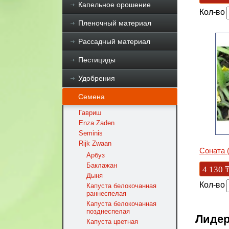
Капельное орошение
Кол-во
Пленочный материал
Рассадный материал
Пестициды
Удобрения
Семена
Гавриш
Enza Zaden
Seminis
Rijk Zwaan
Соната 
Арбуз
Баклажан
4 130
Дыня
Кол-во
Капуста белокочанная
раннеспелая
Капуста белокочанная
позднеспелая
Лидер
Капуста цветная