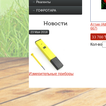
Реагенты
ГОФРОТАРА
Новости
Аттия (At
667)
23 Мая 2018
33 700
Кол-во
Измерительные приборы