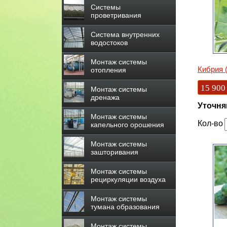
Системы
проветривания
Система внутренних
водостоков
Монтаж системы
Кибрия (
отопления
15 900
Монтаж системы
дренажа
Уточня
Монтаж системы
Кол-во
капельного орошения
Монтаж системы
зашторивания
Монтаж системы
рециркуляции воздуха
Монтаж системы
тумана образования
Монтаж системы