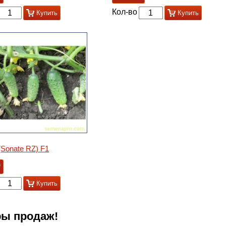
Кол-во
Купить
Купить
(Sonate RZ) F1
₸
Купить
ы продаж!