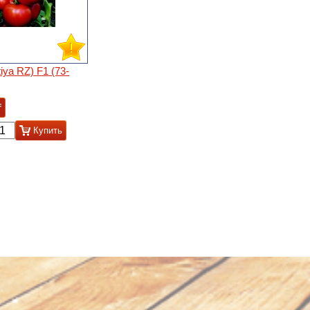
tiya RZ) F1 (73-
₸
Купить