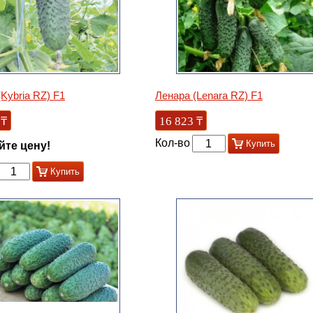
Kybria RZ) F1
Ленара (Lenara RZ) F1
₸
16 823
₸
Кол-во
Купить
йте цену!
Купить