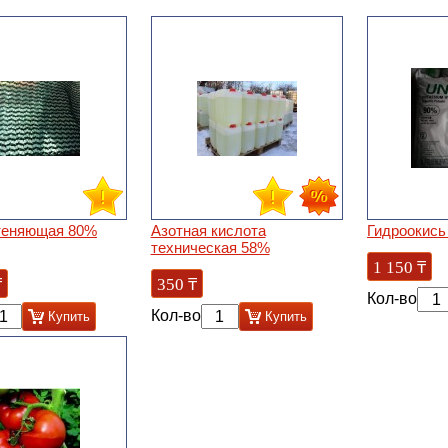
теняющая 80%
Азотная кислота
Гидроокись
техническая 58%
1 150
₸
₸
350
₸
Кол-во
Кол-во
Купить
Купить