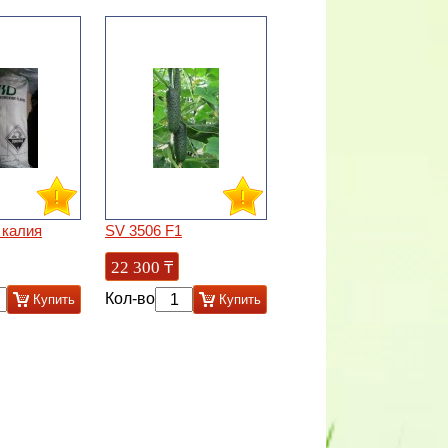
 калия
SV 3506 F1
22 300
₸
Кол-во
Купить
Купить