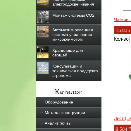
электродосвечивания
Монтаж системы СО2
Чайковс
16 835
Автоматизированная
система управления
Кол-во
микроклимотом
Хранилище для
овощей
Консультации и
техническая поддержка
агронома
Каталог
Оборудование
Металлоконструкции
Лист (Li
Анализ почвы
9 584