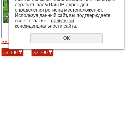
обрабатываем Ваш IP-адрес для
определения региона местоположения.
Используя данный сайт, вы подтверждаете
свое согласие с
политикой
конфиденциальности
сайта.
OK
SV 3506 F1
Аттия (Attiya RZ) F1 (73-667)
22 300
₸
33 700
₸
Купить
Купить
© 2018 - 2026 grandways
E-mail:
info@grandways.kz
+7 (701)
625-1006