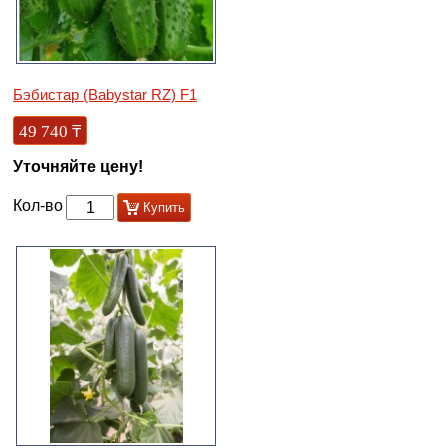
Бэбистар (Babystar RZ) F1
49 740
₸
Уточняйте цену!
Кол-во
Купить