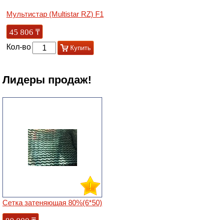
Мультистар (Multistar RZ) F1
45 806
₸
Кол-во
Купить
Лидеры продаж!
Сетка затеняющая 80%(6*50)