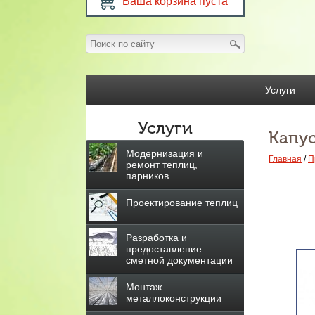
Ваша корзина пуста
Услуги
Услуги
Капу
Модернизация и
Главная
/
П
ремонт теплиц,
парников
Проектирование теплиц
Разработка и
предоставление
сметной документации
Монтаж
металлоконструкции