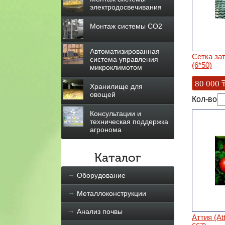
электродосвечивания
Монтаж системы СО2
Автоматизированная
Сетка за
система управления
(6*50)
микроклимотом
80 000
Хранилище для
овощей
Кол-во
Консультации и
техническая поддержка
агронома
Каталог
Оборудование
Металлоконструкции
Анализ почвы
Аттия (At