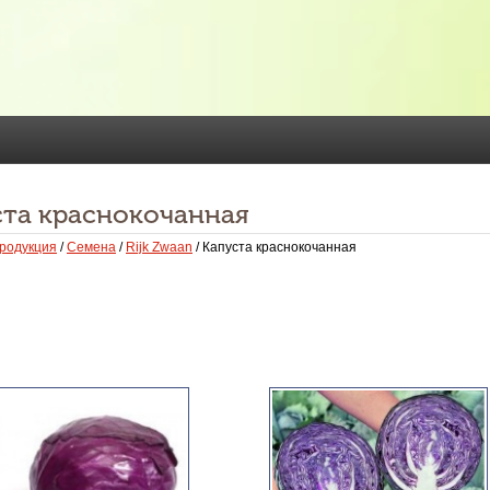
ста краснокочанная
родукция
/
Семена
/
Rijk Zwaan
/ Капуста краснокочанная