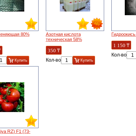
теняющая 80%
Азотная кислота
Гидроокись
техническая 58%
1 150
₸
₸
350
₸
Кол-во
Кол-во
Купить
Купить
tiya RZ) F1 (73-