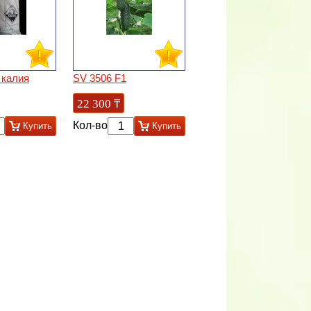
 калия
SV 3506 F1
22 300
₸
Кол-во
Купить
Купить