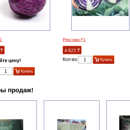
1
Рексома F1
₸
4 825
₸
Кол-во
Купить
йте цену!
Купить
ы продаж!