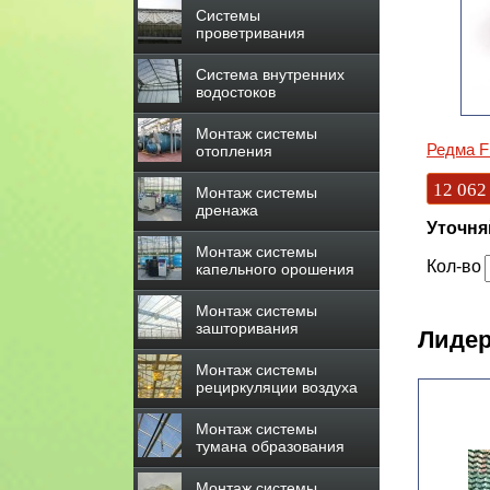
Системы
проветривания
Система внутренних
водостоков
Монтаж системы
Редма F
отопления
12 062
Монтаж системы
дренажа
Уточня
Монтаж системы
Кол-во
капельного орошения
Монтаж системы
зашторивания
Лидер
Монтаж системы
рециркуляции воздуха
Монтаж системы
тумана образования
Монтаж системы