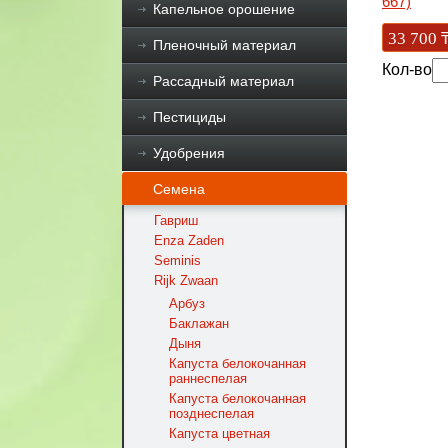
667)
Капельное орошение
33 700
Пленочный материал
Кол-во
Рассадный материал
Пестициды
Удобрения
Семена
Гавриш
Enza Zaden
Seminis
Rijk Zwaan
Арбуз
Баклажан
Дыня
Капуста белокочанная
раннеспелая
Капуста белокочанная
позднеспелая
Капуста цветная