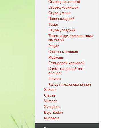
Огурец восточный
Огурец корнишон
Огурец мини
Перец сладкий
Томат
Огурец гладкий
Томат индетерминантный
кистевой
Редис
Свекла столовая
Морковь
Сельдерей корневой
Салат кочанный тип
айсберг
Шпинат
Капуста краснокочанная
Sakata
Clause
Vilmorin
Syngenta
Bejo Zaden
Nunhems