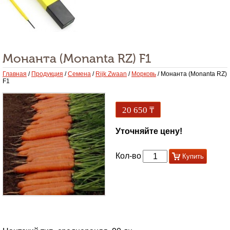
Монанта (Monanta RZ) F1
Главная
/
Продукция
/
Семена
/
Rijk Zwaan
/
Морковь
/ Монанта (Monanta RZ)
F1
20 650
₸
Уточняйте цену!
Кол-во
Купить