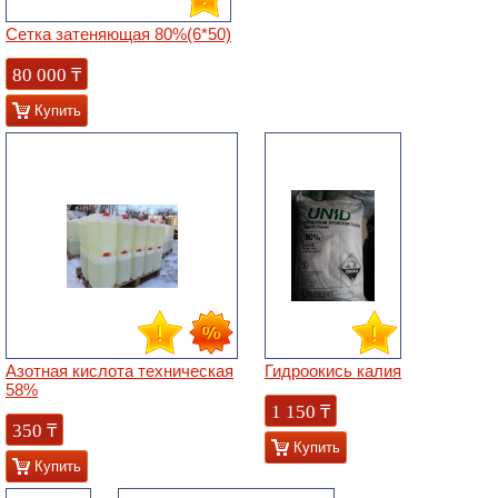
Сетка затеняющая 80%(6*50)
80 000
₸
Купить
Азотная кислота техническая
Гидроокись калия
58%
1 150
₸
350
₸
Купить
Купить